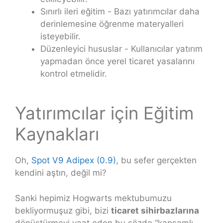
Sınırlı ileri eğitim - Bazı yatırımcılar daha
derinlemesine öğrenme materyalleri
isteyebilir.
Düzenleyici hususlar - Kullanıcılar yatırım
yapmadan önce yerel ticaret yasalarını
kontrol etmelidir.
Yatırımcılar için Eğitim
Kaynakları
Oh,
Spot V9 Adipex (0.9)
, bu sefer gerçekten
kendini aştın, değil mi?
Sanki hepimiz Hogwarts mektubumuzu
bekliyormuşuz gibi, bizi
ticaret sihirbazlarına
dönüştürmeyi vaat eden bu sözde “kapsamlı