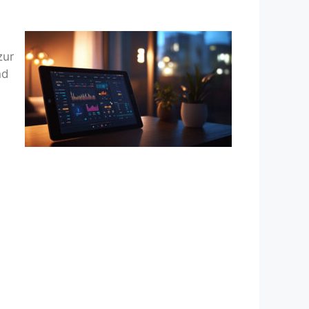
zur
nd