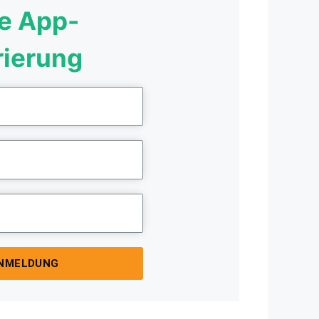
e App-
rierung
ANMELDUNG