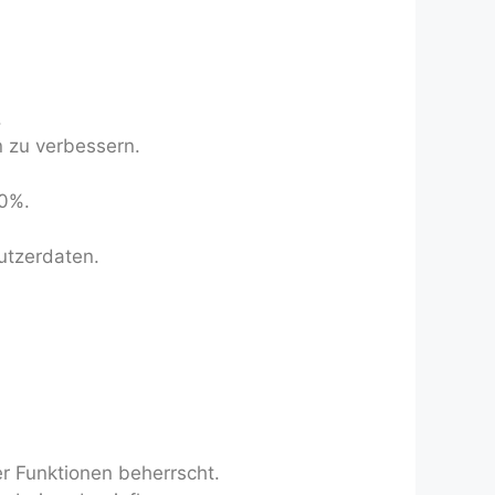
.
.
n zu verbessern.
80%.
utzerdaten.
er Funktionen beherrscht.