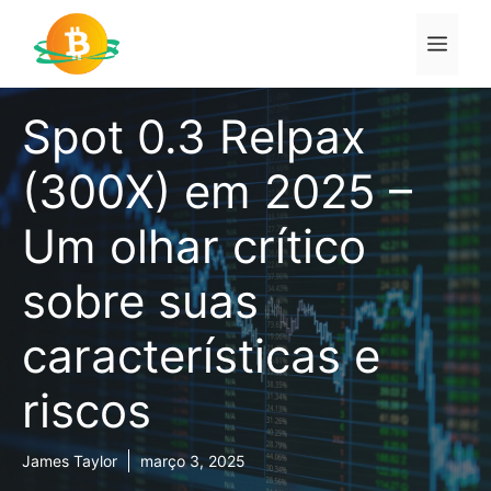
Pular
para
Men
o
conteúdo
Spot 0.3 Relpax
(300X) em 2025 –
Um olhar crítico
sobre suas
características e
riscos
James Taylor
março 3, 2025