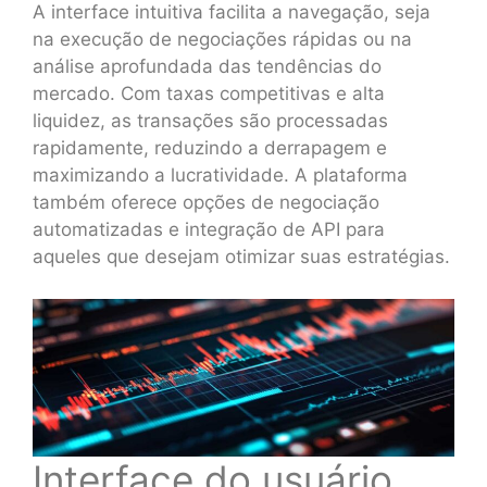
A interface intuitiva facilita a navegação, seja
na execução de negociações rápidas ou na
análise aprofundada das tendências do
mercado. Com taxas competitivas e alta
liquidez, as transações são processadas
rapidamente, reduzindo a derrapagem e
maximizando a lucratividade. A plataforma
também oferece opções de negociação
automatizadas e integração de API para
aqueles que desejam otimizar suas estratégias.
Interface do usuário