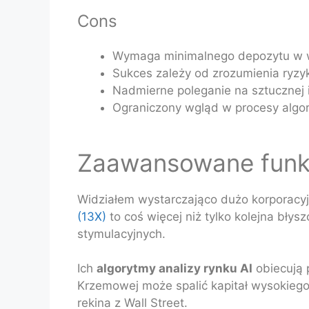
Cons
Wymaga minimalnego depozytu w w
Sukces zależy od zrozumienia ryzy
Nadmierne poleganie na sztucznej 
Ograniczony wgląd w procesy alg
Zaawansowane funkc
Widziałem wystarczająco dużo korporacy
(13X)
to coś więcej niż tylko kolejna bły
stymulacyjnych.
Ich
algorytmy analizy rynku AI
obiecują 
Krzemowej może spalić kapitał wysokiego 
rekina z Wall Street.