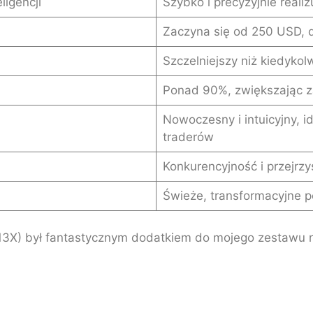
ligencji
Szybko i precyzyjnie realiz
Zaczyna się od 250 USD, d
Szczelniejszy niż kiedyko
Ponad 90%, zwiększając z
Nowoczesny i intuicyjny, 
traderów
Konkurencyjność i przejrz
Świeże, transformacyjne 
(13X) był fantastycznym dodatkiem do mojego zestawu 