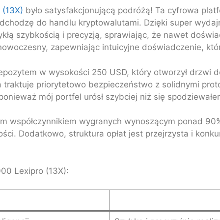
 (13X)
było satysfakcjonującą podróżą! Ta cyfrowa pla
i podchodzę do handlu kryptowalutami. Dzięki super w
wykłą szybkością i precyzją, sprawiając, że nawet dośw
i nowoczesny, zapewniając intuicyjne doświadczenie, któ
epozytem w wysokości 250 USD, który otworzył drzwi d
 traktuje priorytetowo bezpieczeństwo z solidnymi pro
onieważ mój portfel urósł szybciej niż się spodziewałe
ym współczynnikiem wygranych wynoszącym ponad 90%, 
ści. Dodatkowo, struktura opłat jest przejrzysta i konk
00 Lexipro (13X):