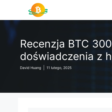
Przejdź
do
treści
Recenzja BTC 3000
doświadczenia z 
David Huang
11 lutego, 2025