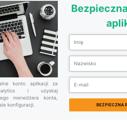
Bezpieczna 
apli
jalne konto aplikacji za
nalytics i uzyskaj
ego menedżera konta,
ie konfiguracji.
BEZPIECZNA 