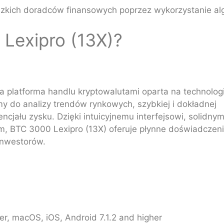
ludzkich doradców finansowych poprzez wykorzystanie a
 Lexipro (13X)?
platforma handlu kryptowalutami oparta na technologi
my do analizy trendów rynkowych, szybkiej i dokładnej
tencjału zysku. Dzięki intuicyjnemu interfejsowi, solidny
m, BTC 3000 Lexipro (13X) oferuje płynne doświadczen
inwestorów.
r, macOS, iOS, Android 7.1.2 and higher