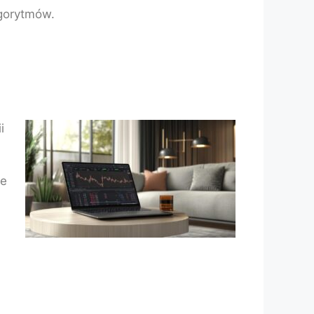
lgorytmów.
i
m
ie