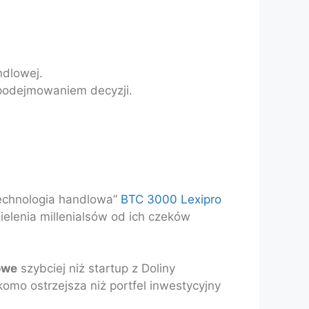
ndlowej.
 podejmowaniem decyzji.
technologia handlowa”
BTC 3000 Lexipro
ielenia millenialsów od ich czeków
owe
szybciej niż startup z Doliny
omo ostrzejsza niż portfel inwestycyjny