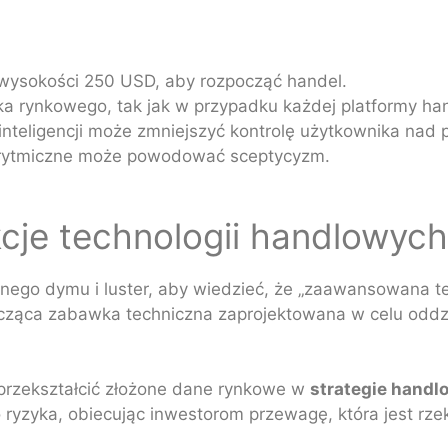
ysokości 250 USD, aby rozpocząć handel.
ka rynkowego, tak jak w przypadku każdej platformy ha
inteligencji może zmniejszyć kontrolę użytkownika nad
orytmiczne może powodować sceptycyzm.
je technologii handlowych
jnego dymu i luster, aby wiedzieć, że „zaawansowana 
szcząca zabawka techniczna zaprojektowana w celu oddz
przekształcić złożone dane rynkowe w
strategie handl
ryzyka, obiecując inwestorom przewagę, która jest rzek