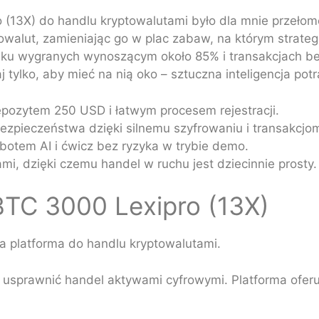
 (13X) do handlu kryptowalutami było dla mnie przełome
owalut, zamieniając go w plac zabaw, na którym strat
u wygranych wynoszącym około 85% i transakcjach bez op
 tylko, aby mieć na nią oko – sztuczna inteligencja potr
pozytem 250 USD i łatwym procesem rejestracji.
ezpieczeństwa dzięki silnemu szyfrowaniu i transakcjom
botem AI i ćwicz bez ryzyka w trybie demo.
i, dzięki czemu handel w ruchu jest dziecinnie prosty.
BTC 3000 Lexipro (13X)
platforma do handlu kryptowalutami.
y usprawnić handel aktywami cyfrowymi. Platforma ofer