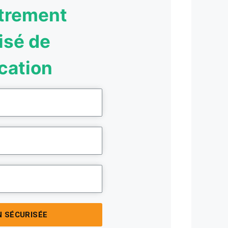
trement
isé de
ication
N SÉCURISÉE