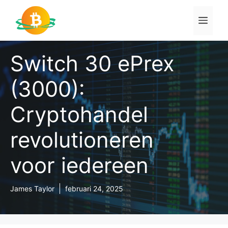
Ga
naar
Men
de
inhoud
Switch 30 ePrex
(3000):
Cryptohandel
revolutioneren
voor iedereen
James Taylor
februari 24, 2025