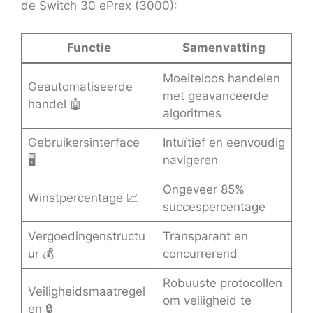
de Switch 30 ePrex (3000):
Functie
Samenvatting
Moeiteloos handelen
Geautomatiseerde
met geavanceerde
handel 🤖
algoritmes
Gebruikersinterface
Intuïtief en eenvoudig
🖥️
navigeren
Ongeveer 85%
Winstpercentage 📈
succespercentage
Vergoedingenstructu
Transparant en
ur 💰
concurrerend
Robuuste protocollen
Veiligheidsmaatregel
om veiligheid te
en 🔒