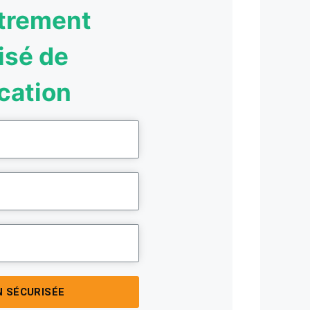
trement
isé de
ication
N SÉCURISÉE