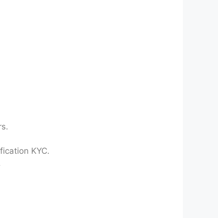
rs.
ification KYC.
.