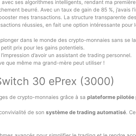
avec ses algorithmes intelligents, rendant ma première
ement beurré. Avec un taux de gain de 85 %, j’avais l’im
 booster mes transactions. La structure transparente des
ctions réussies, en fait une option intéressante pour le
e plonger dans le monde des crypto-monnaies sans se lai
tit prix pour les gains potentiels.
’impression d’avoir un assistant de trading personnel.
ive que même ma grand-mère peut utiliser !
Switch 30 ePrex (3000)
anges de crypto-monnaies grâce à sa
plateforme pilotée p
 convivialité de son
système de trading automatisé
. C
thmes avancés pour simplifier le trading et le rendre a