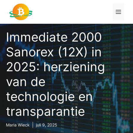
Ga
naar
Men
de
inhoud
Immediate 2000
Sanorex (12X) in
2025: herziening
van de
technologie en
transparantie
Maria Wieck
juli 9, 2025