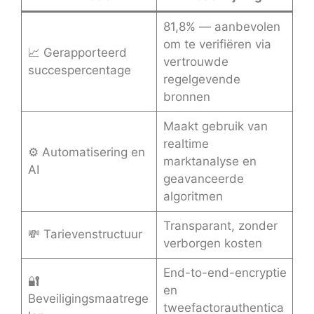
81,8% — aanbevolen
om te verifiëren via
📈 Gerapporteerd
vertrouwde
succespercentage
regelgevende
bronnen
Maakt gebruik van
realtime
⚙️ Automatisering en
marktanalyse en
AI
geavanceerde
algoritmen
Transparant, zonder
💸 Tarievenstructuur
verborgen kosten
End-to-end-encryptie
🔐
en
Beveiligingsmaatrege
tweefactorauthentica