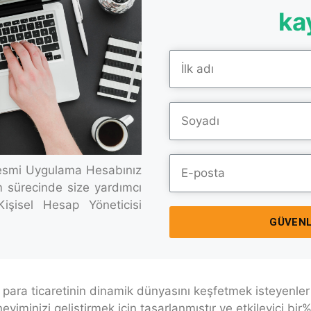
ka
 Resmi Uygulama Hesabınız
m sürecinde size yardımcı
işisel Hesap Yöneticisi
GÜVENL
 para ticaretinin dinamik dünyasını keşfetmek isteyenler 
eyiminizi geliştirmek için tasarlanmıştır ve etkileyici b