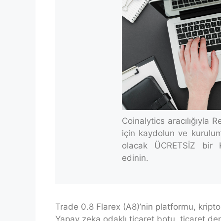
Coinalytics aracılığıyla
için kaydolun ve kurulu
olacak ÜCRETSİZ bir K
edinin.
Trade 0.8 Flarex (A8)’nin platformu, kripto
Yapay zeka odaklı ticaret botu, ticaret den