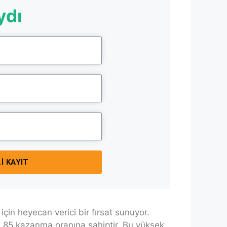
ydı
I KAYIT
için heyecan verici bir fırsat sunuyor.
ir% 85 kazanma oranına sahiptir. Bu yüksek