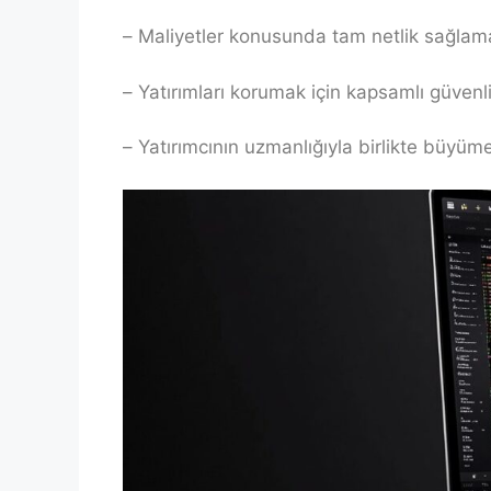
– Maliyetler konusunda tam netlik sağlamak
– Yatırımları korumak için kapsamlı güvenli
– Yatırımcının uzmanlığıyla birlikte büyüm