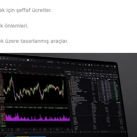
 için şeffaf ücretler.
k önlemleri.
ek üzere tasarlanmış araçlar.