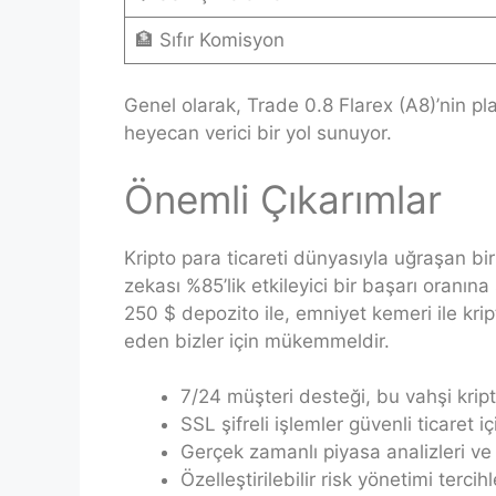
🏦 Sıfır Komisyon
Genel olarak, Trade 0.8 Flarex (A8)’nin plat
heyecan verici bir yol sunuyor.
Önemli Çıkarımlar
Kripto para ticareti dünyasıyla uğraşan bir
zekası %85’lik etkileyici bir başarı oranı
250 $ depozito ile, emniyet kemeri ile kri
eden bizler için mükemmeldir.
7/24 müşteri desteği, bu vahşi krip
SSL şifreli işlemler güvenli ticaret iç
Gerçek zamanlı piyasa analizleri ve 
Özelleştirilebilir risk yönetimi terc