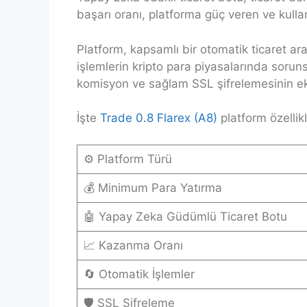
başarı oranı, platforma güç veren ve kullanı
Platform, kapsamlı bir otomatik ticaret araç
işlemlerin kripto para piyasalarında soruns
komisyon ve sağlam SSL şifrelemesinin ek av
İşte
Trade 0.8 Flarex (A8)
platform özellikl
⚙️ Platform Türü
💰 Minimum Para Yatırma
🤖 Yapay Zeka Güdümlü Ticaret Botu
📈 Kazanma Oranı
🔄 Otomatik İşlemler
🛡️ SSL Şifreleme