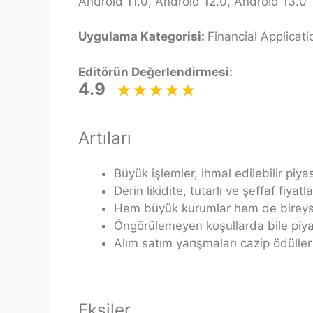
Android 11.0, Android 12.0, Android 13.0
Uygulama Kategorisi:
Financial Applicati
Editörün Değerlendirmesi:
4.9
Artıları
Büyük işlemler, ihmal edilebilir piyas
Derin likidite, tutarlı ve şeffaf fiyat
Hem büyük kurumlar hem de bireysel
Öngörülemeyen koşullarda bile piyas
Alım satım yarışmaları cazip ödüller
Eksiler