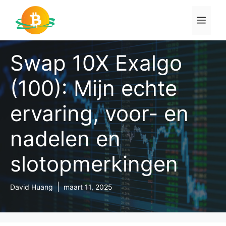
Ga
naar
Men
de
inhoud
Swap 10X Exalgo
(100): Mijn echte
ervaring, voor- en
nadelen en
slotopmerkingen
David Huang
maart 11, 2025