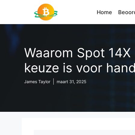
Ga
naar
Home
Beoor
de
inhoud
Waarom Spot 14X 
keuze is voor hand
James Taylor
maart 31, 2025