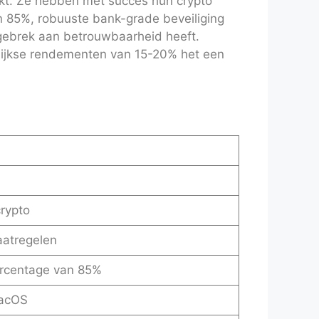
akt. Ze hebben met succes hun crypto
an 85%, robuuste bank-grade beveiliging
n gebrek aan betrouwbaarheid heeft.
elijkse rendementen van 15-20% het een
crypto
aatregelen
rcentage van 85%
macOS