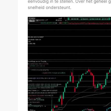
eenvoudig in te stellen. Over het geheel
snelheid ondersteunt.