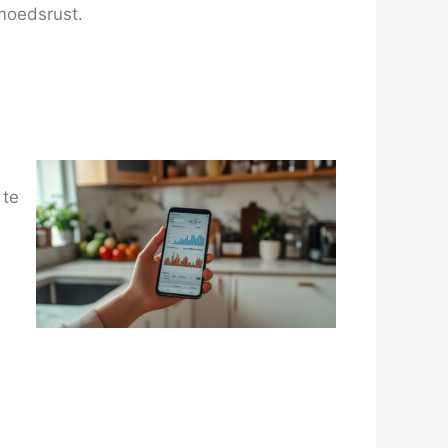
moedsrust.
 te