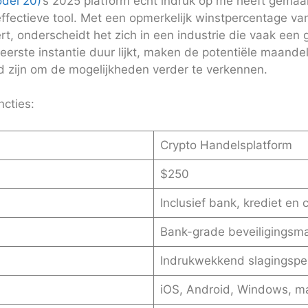
del 20)
’s 2025 platform echt indruk op me heeft gema
effectieve tool. Met een opmerkelijk winstpercentage v
rt, onderscheidt het zich in een industrie die vaak ee
eerste instantie duur lijkt, maken de potentiële maand
id zijn om de mogelijkheden verder te verkennen.
ncties:
Crypto Handelsplatform
$250
Inclusief bank, krediet en 
Bank-grade beveiligingsm
Indrukwekkend slagingspe
iOS, Android, Windows, 