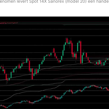
 genomen levert Spot 14X Sanorex (model 20) een hande