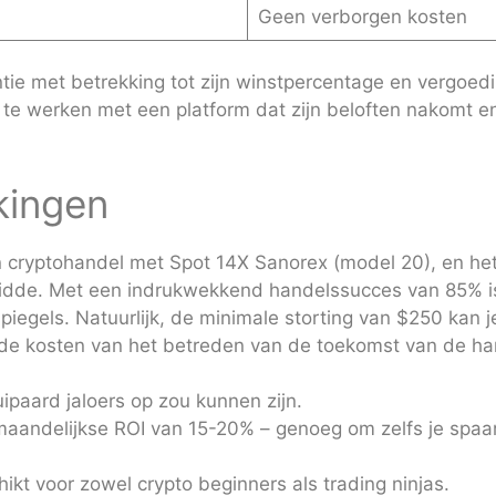
Geen verborgen kosten
tie met betrekking tot zijn winstpercentage en vergoed
te werken met een platform dat zijn beloften nakomt en 
kingen
n cryptohandel met Spot 14X Sanorex (model 20), en het 
dde. Met een indrukwekkend handelssucces van 85% is he
spiegels. Natuurlijk, de minimale storting van $250 kan
 de kosten van het betreden van de toekomst van de ha
paard jaloers op zou kunnen zijn.
aandelijkse ROI van 15-20% – genoeg om zelfs je spaa
hikt voor zowel crypto beginners als trading ninjas.