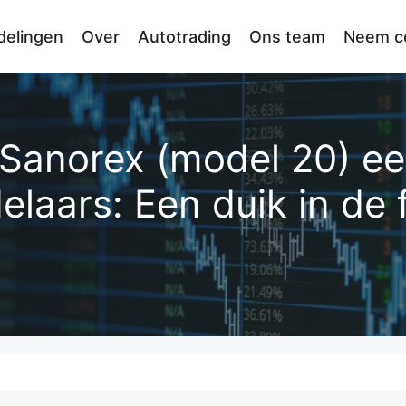
delingen
Over
Autotrading
Ons team
Neem co
Sanorex (model 20) ee
elaars: Een duik in de 