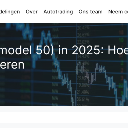
delingen
Over
Autotrading
Ons team
Neem co
odel 50) in 2025: Hoe
teren