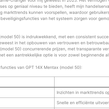
game-changer voor mij geweest in 2025. Het vermogen v
s op geniaal niveau te bieden, heeft mijn handelserva
ig markttrends kunnen voorspellen, waardoor gebruike
eveiligingsfuncties van het systeem zorgen voor gemoeds
model 50) is indrukwekkend, met een consistent succe
 geweest in het opbouwen van vertrouwen en betrouwbaar
model 50) concurrerende prijzen, met transparante ver
het een aantrekkelijke optie is voor zowel beginnende a
e functies van GPT 14X Mentax (model 50):
Inzichten in markttrends o
Snelle en efficiënte uitvoe