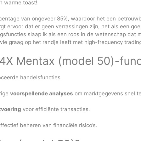
en warme toast!
centage van ongeveer 85%, waardoor het een betrouwba
rgt ervoor dat er geen verrassingen zijn, net als een go
gsfuncties slaap ik als een roos in de wetenschap dat m
wie graag op het randje leeft met high-frequency tradin
4X Mentax (model 50)-func
ceerde handelsfuncties.
rige
voorspellende analyses
om marktgegevens snel te
tvoering
voor efficiënte transacties.
fectief beheren van financiële risico’s.