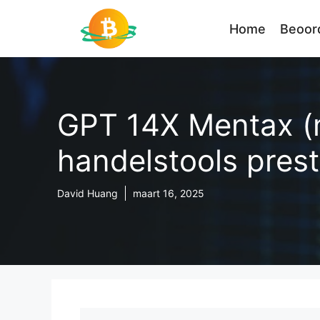
Ga
naar
Home
Beoor
de
inhoud
GPT 14X Mentax (m
handelstools pres
David Huang
maart 16, 2025