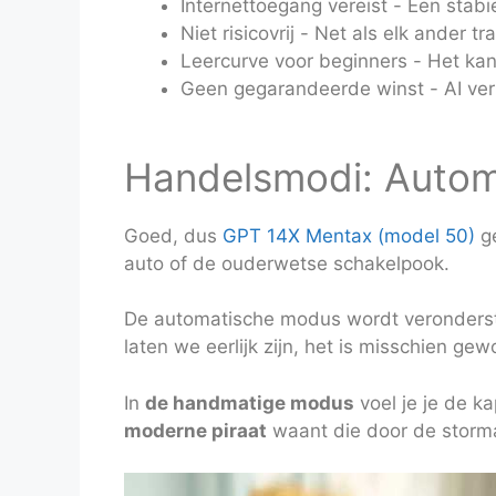
Internettoegang vereist - Een stabi
Niet risicovrij - Net als elk ander t
Leercurve voor beginners - Het kan
Geen gegarandeerde winst - AI verb
Handelsmodi: Autom
Goed, dus
GPT 14X Mentax (model 50)
ge
auto of de ouderwetse schakelpook.
De automatische modus wordt veronderst
laten we eerlijk zijn, het is misschien g
In
de handmatige modus
voel je je de ka
moderne piraat
waant die door de storma