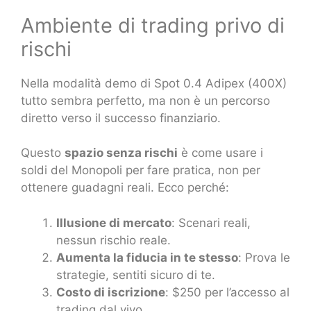
Ambiente di trading privo di
rischi
Nella modalità demo di Spot 0.4 Adipex (400X)
tutto sembra perfetto, ma non è un percorso
diretto verso il successo finanziario.
Questo
spazio senza rischi
è come usare i
soldi del Monopoli per fare pratica, non per
ottenere guadagni reali. Ecco perché:
Illusione di mercato
: Scenari reali,
nessun rischio reale.
Aumenta la fiducia in te stesso
: Prova le
strategie, sentiti sicuro di te.
Costo di iscrizione
: $250 per l’accesso al
trading dal vivo.