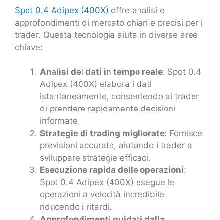
Spot 0.4 Adipex (400X)
offre analisi e
approfondimenti di mercato chiari e precisi per i
trader. Questa tecnologia aiuta in diverse aree
chiave:
Analisi dei dati in tempo reale
: Spot 0.4
Adipex (400X) elabora i dati
istantaneamente, consentendo ai trader
di prendere rapidamente decisioni
informate.
Strategie di trading migliorate
: Fornisce
previsioni accurate, aiutando i trader a
sviluppare strategie efficaci.
Esecuzione rapida delle operazioni
:
Spot 0.4 Adipex (400X) esegue le
operazioni a velocità incredibile,
riducendo i ritardi.
Approfondimenti guidati dalla