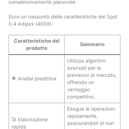
complessivamente piacevole.
Ecco un riassunto delle caratteristiche del Spot
0.4 Adipex (400X):
Caratteristiche del
Sommario
prodotto
Utilizza algoritmi
avanzati per le
previsioni di mercato,
🌟 Analisi predittiva
offrendo un
vantaggio
competitivo.
Esegue le operazioni
rapidamente,
🚀 Elaborazione
assicurandoti di non
rapida