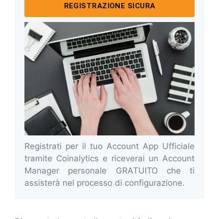
REGISTRAZIONE SICURA
Registrati per il tuo Account App Ufficiale
tramite Coinalytics e riceverai un Account
Manager personale GRATUITO che ti
assisterà nel processo di configurazione.