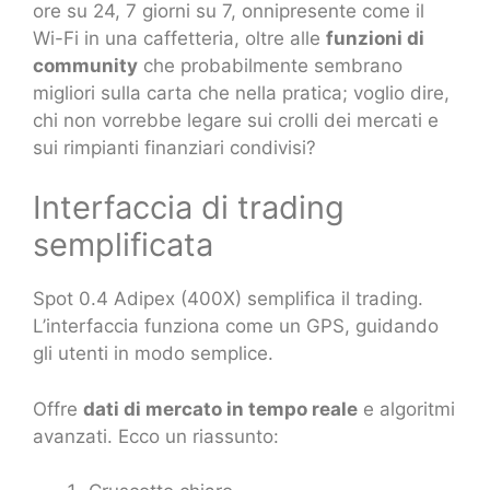
ore su 24, 7 giorni su 7, onnipresente come il
Wi-Fi in una caffetteria, oltre alle
funzioni di
community
che probabilmente sembrano
migliori sulla carta che nella pratica; voglio dire,
chi non vorrebbe legare sui crolli dei mercati e
sui rimpianti finanziari condivisi?
Interfaccia di trading
semplificata
Spot 0.4 Adipex (400X) semplifica il trading.
L’interfaccia funziona come un GPS, guidando
gli utenti in modo semplice.
Offre
dati di mercato in tempo reale
e algoritmi
avanzati. Ecco un riassunto: