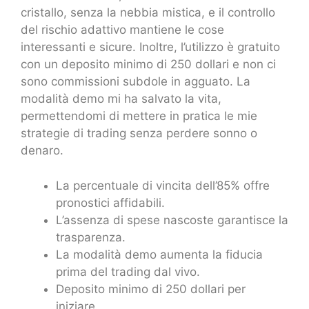
cristallo, senza la nebbia mistica, e il controllo
del rischio adattivo mantiene le cose
interessanti e sicure. Inoltre, l’utilizzo è gratuito
con un deposito minimo di 250 dollari e non ci
sono commissioni subdole in agguato. La
modalità demo mi ha salvato la vita,
permettendomi di mettere in pratica le mie
strategie di trading senza perdere sonno o
denaro.
La percentuale di vincita dell’85% offre
pronostici affidabili.
L’assenza di spese nascoste garantisce la
trasparenza.
La modalità demo aumenta la fiducia
prima del trading dal vivo.
Deposito minimo di 250 dollari per
iniziare.