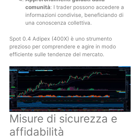
comunità
: I trader possono accedere a
informazioni condivise, beneficiando di
una conoscenza collettiva.
Spot 0.4 Adipex (400X) è uno strumento
prezioso per comprendere e agire in modo
efficiente sulle tendenze del mercato.
Misure di sicurezza e
affidabilità