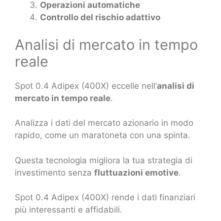
Operazioni automatiche
Controllo del rischio adattivo
Analisi di mercato in tempo
reale
Spot 0.4 Adipex (400X) eccelle nell’
analisi di
mercato in tempo reale
.
Analizza i dati del mercato azionario in modo
rapido, come un maratoneta con una spinta.
Questa tecnologia migliora la tua strategia di
investimento senza
fluttuazioni emotive
.
Spot 0.4 Adipex (400X) rende i dati finanziari
più interessanti e affidabili.