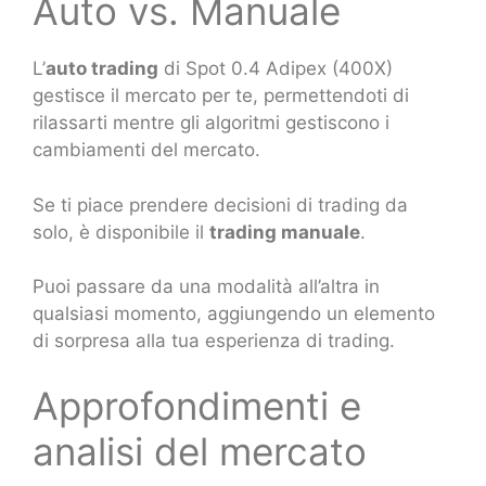
Auto vs. Manuale
L’
auto trading
di Spot 0.4 Adipex (400X)
gestisce il mercato per te, permettendoti di
rilassarti mentre gli algoritmi gestiscono i
cambiamenti del mercato.
Se ti piace prendere decisioni di trading da
solo, è disponibile il
trading manuale
.
Puoi passare da una modalità all’altra in
qualsiasi momento, aggiungendo un elemento
di sorpresa alla tua esperienza di trading.
Approfondimenti e
analisi del mercato