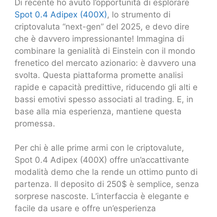
Di recente ho avuto l’opportunità di esplorare
Spot 0.4 Adipex (400X)
, lo strumento di
criptovaluta “next-gen” del 2025, e devo dire
che è davvero impressionante! Immagina di
combinare la genialità di Einstein con il mondo
frenetico del mercato azionario: è davvero una
svolta. Questa piattaforma promette analisi
rapide e capacità predittive, riducendo gli alti e
bassi emotivi spesso associati al trading. E, in
base alla mia esperienza, mantiene questa
promessa.
Per chi è alle prime armi con le criptovalute,
Spot 0.4 Adipex (400X) offre un’accattivante
modalità demo che la rende un ottimo punto di
partenza. Il deposito di 250$ è semplice, senza
sorprese nascoste. L’interfaccia è elegante e
facile da usare e offre un’esperienza