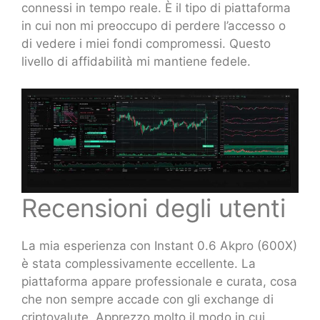
connessi in tempo reale. È il tipo di piattaforma
in cui non mi preoccupo di perdere l’accesso o
di vedere i miei fondi compromessi. Questo
livello di affidabilità mi mantiene fedele.
Recensioni degli utenti
La mia esperienza con Instant 0.6 Akpro (600X)
è stata complessivamente eccellente. La
piattaforma appare professionale e curata, cosa
che non sempre accade con gli exchange di
criptovalute. Apprezzo molto il modo in cui