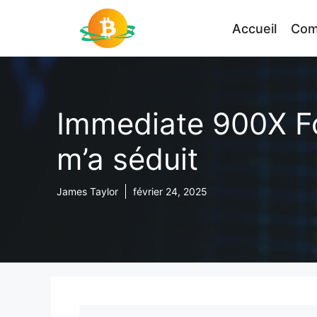
Aller
au
Accueil
Com
contenu
Immediate 900X For
m’a séduit
James Taylor
février 24, 2025