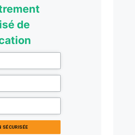
trement
isé de
ication
N SÉCURISÉE