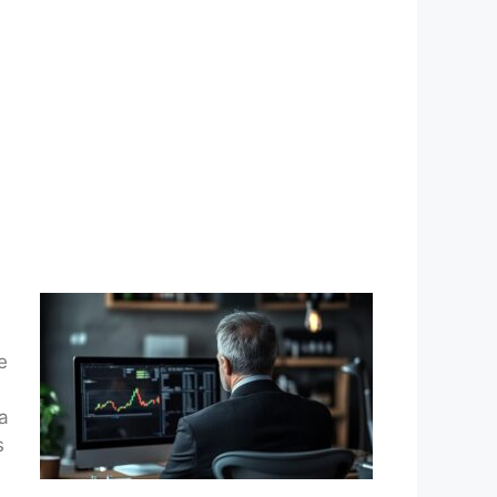
e
la
s