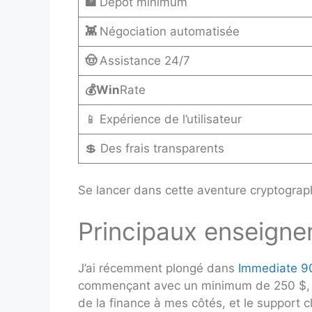
🏦
Dépôt minimum
👾
Négociation automatisée
🤠
Assistance 24/7
💰Win
Rate
📱
Expérience de l’utilisateur
💲 Des frais transparents
Se lancer dans cette aventure cryptograp
Principaux enseign
J’ai récemment plongé dans
Immediate 9
commençant avec un minimum de 250 $, l’a
de la finance à mes côtés, et le support c