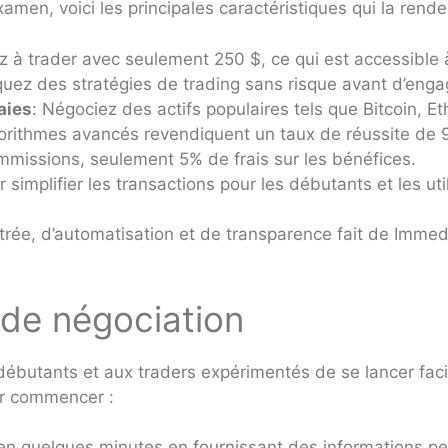
men, voici les principales caractéristiques qui la rende
à trader avec seulement 250 $, ce qui est accessible à 
iquez des stratégies de trading sans risque avant d’enga
aies
: Négociez des actifs populaires tels que Bitcoin, E
gorithmes avancés revendiquent un taux de réussite de 9
mmissions, seulement 5% de frais sur les bénéfices.
 simplifier les transactions pour les débutants et les ut
ntrée, d’automatisation et de transparence fait de Imme
de négociation
butants et aux traders expérimentés de se lancer faci
ur commencer :
 en quelques minutes en fournissant des informations p