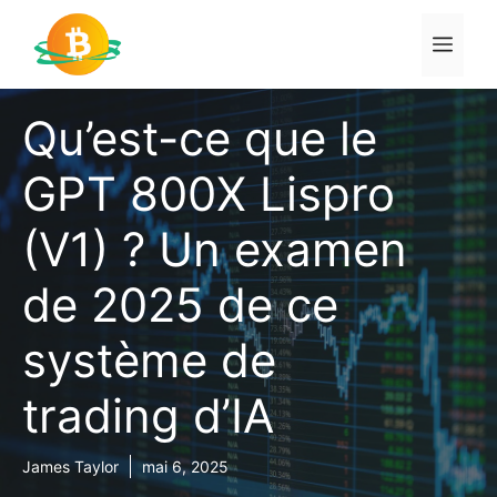
Aller
au
Men
contenu
Qu’est-ce que le
GPT 800X Lispro
(V1) ? Un examen
de 2025 de ce
système de
trading d’IA
James Taylor
mai 6, 2025