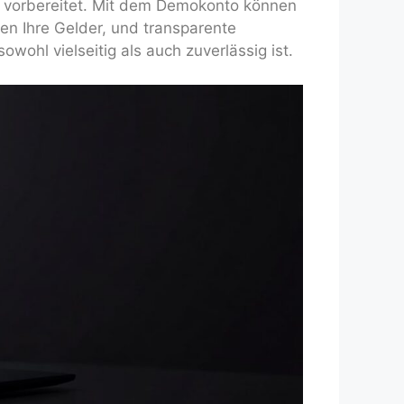
n vorbereitet. Mit dem Demokonto können
zen Ihre Gelder, und transparente
wohl vielseitig als auch zuverlässig ist.