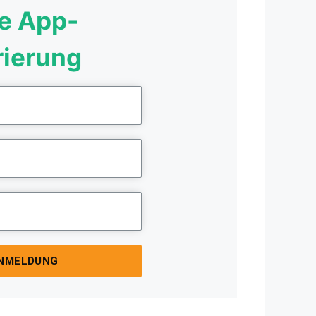
e App-
rierung
ANMELDUNG