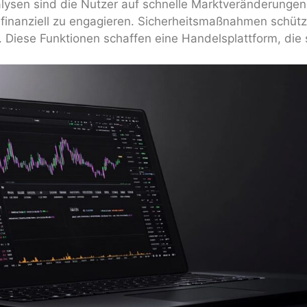
lysen sind die Nutzer auf schnelle Marktveränderunge
h finanziell zu engagieren. Sicherheitsmaßnahmen schüt
Diese Funktionen schaffen eine Handelsplattform, die so