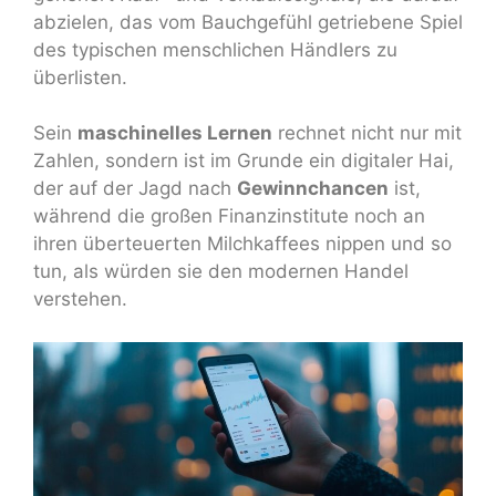
abzielen, das vom Bauchgefühl getriebene Spiel
des typischen menschlichen Händlers zu
überlisten.
Sein
maschinelles Lernen
rechnet nicht nur mit
Zahlen, sondern ist im Grunde ein digitaler Hai,
der auf der Jagd nach
Gewinnchancen
ist,
während die großen Finanzinstitute noch an
ihren überteuerten Milchkaffees nippen und so
tun, als würden sie den modernen Handel
verstehen.