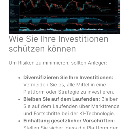
Wie Sie Ihre Investitionen
schützen können
Um Risiken zu minimieren, sollten Anleger:
Diversifizieren Sie Ihre Investitionen:
Vermeiden Sie es, alle Mittel in eine
Plattform oder Strategie zu investieren.
Bleiben Sie auf dem Laufenden:
Bleiben
Sie auf dem Laufenden über Markttrends
und Fortschritte bei der KI-Technologie.
Einhaltung gesetzlicher Vorschriften:
Stellen Sie sicher, dass die Plattform den